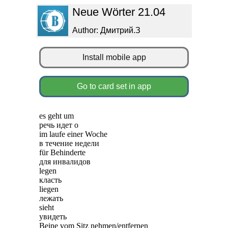
Neue Wörter 21.04
Author: Дмитрий.З
Install mobile app
Go to card set in app
es geht um
речь идет о
im laufe einer Woche
в течение недели
für Behinderte
для инвалидов
legen
класть
liegen
лежать
sieht
увидеть
Beine vom Sitz nehmen/entfernen