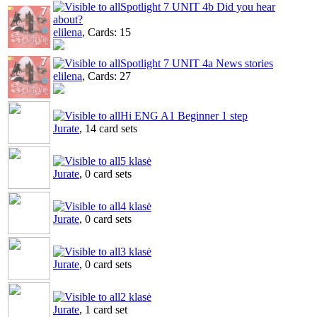
Spotlight 7 UNIT 4b Did you hear
about?
elilena
, Cards: 15
Spotlight 7 UNIT 4а News stories
elilena
, Cards: 27
Hi ENG A1 Beginner 1 step
Jurate
, 14 card sets
5 klasė
Jurate
, 0 card sets
4 klasė
Jurate
, 0 card sets
3 klasė
Jurate
, 0 card sets
2 klasė
Jurate
, 1 card set