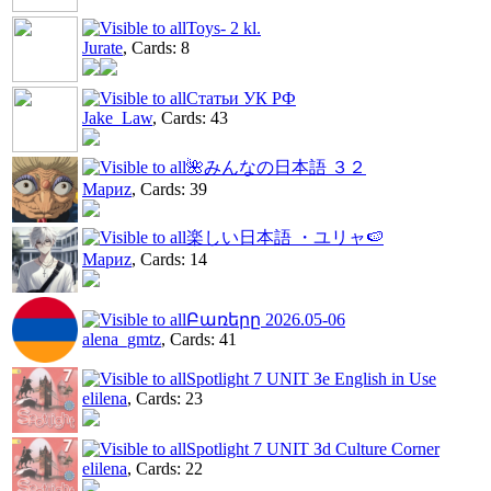
Toys- 2 kl.
Jurate
, Cards: 8
Статьи УК РФ
Jake_Law
, Cards: 43
🌺みんなの日本語 ３２
Мариz
, Cards: 39
楽しい日本語 ・ユリャ🍉
Мариz
, Cards: 14
Բառերը 2026.05-06
alena_gmtz
, Cards: 41
Spotlight 7 UNIT Зe English in Use
elilena
, Cards: 23
Spotlight 7 UNIT Зd Culture Corner
elilena
, Cards: 22