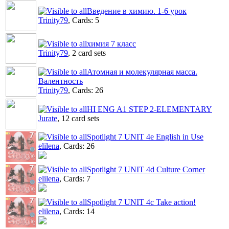
Введение в химию. 1-6 урок
Trinity79
, Cards: 5
химия 7 класс
Trinity79
, 2 card sets
Атомная и молекулярная масса.
Валентность
Trinity79
, Cards: 26
HI ENG A1 STEP 2-ELEMENTARY
Jurate
, 12 card sets
Spotlight 7 UNIT 4e English in Use
elilena
, Cards: 26
Spotlight 7 UNIT 4d Culture Corner
elilena
, Cards: 7
Spotlight 7 UNIT 4c Take action!
elilena
, Cards: 14