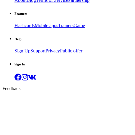
About
Blog
Terms of Service
Partnership
Features
Flashcards
Mobile apps
Trainers
Game
Help
Sign Up
Support
Privacy
Public offer
Sign In
Feedback