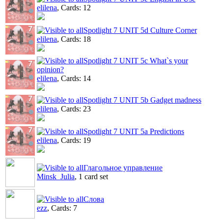
elilena
, Cards: 12
Spotlight 7 UNIT 5d Culture Corner
elilena
, Cards: 18
Spotlight 7 UNIT 5c What`s your
opinion?
elilena
, Cards: 14
Spotlight 7 UNIT 5b Gadget madness
elilena
, Cards: 23
Spotlight 7 UNIT 5а Predictions
elilena
, Cards: 19
Глагольное управление
Minsk_Julia
, 1 card set
Слова
ezz
, Cards: 7