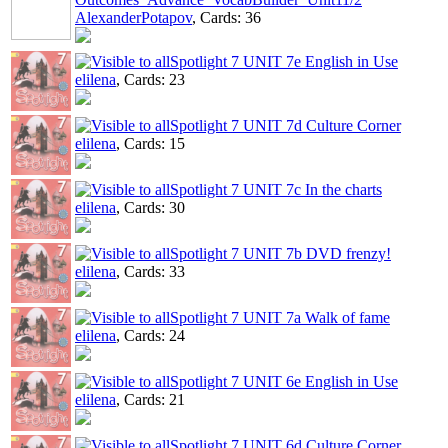
AlexanderPotapov
, Cards: 36
Spotlight 7 UNIT 7e English in Use
elilena
, Cards: 23
Spotlight 7 UNIT 7d Culture Corner
elilena
, Cards: 15
Spotlight 7 UNIT 7c In the charts
elilena
, Cards: 30
Spotlight 7 UNIT 7b DVD frenzy!
elilena
, Cards: 33
Spotlight 7 UNIT 7а Walk of fame
elilena
, Cards: 24
Spotlight 7 UNIT 6e English in Use
elilena
, Cards: 21
Spotlight 7 UNIT 6d Culture Corner