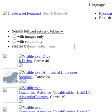
Language
Create a set
Featured
Русски
English
Search for
with images only
with sound only
created by
Diva
KD_Iva
, Cards: 46
Animals of Little ones
Sambina
, Cards: 24
Outcomes_Advance_VocabBuilder_Unit11/3
AlexanderPotapov
, Cards: 19
Outcomes_Advance_VocabBuilder_Unit11/2