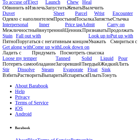
To accuse of
Eject
Launch
Chew
Heal
Обвинить в
Извлечь
Запустить
Жевать
Вылечить
Duvet
Sheet
Parcel
Wrist
Encounter
Одеяло с наполнителем
Простыня
Посылка
Запястье
Стычка
Interpersonal
Inner
Price tag
Admit
Carry on
Межличностный
внутренний
Ценник
Признавать
Продолжать
Stain
Fall out with
Look up to
Put up with
Пятно
Поругаться с негативным концом
Уважать
Смириться с
Get along with
Come up with
Look down on
Ладить с
Придумать
Посмотреть свысока
Loose my temper
Tanned
Solid
Liquid
Pour
Потерять самообладание
Загоревший
Твердый
Жидкий
Лить
Stir
Dissolve
Steam
Evaporate
Float
Sink
Взбить
Растворить
Выпарить
Испаряться
Плыть
Тонуть
About Barabook
Help
Privacy
Terms of Service
iOS
Android
Barabook