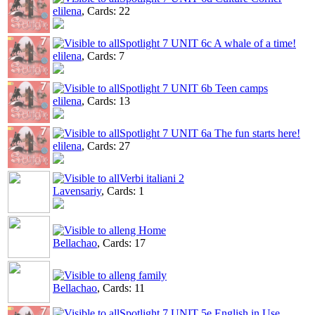
elilena
, Cards: 22
Spotlight 7 UNIT 6c A whale of a time!
elilena
, Cards: 7
Spotlight 7 UNIT 6b Teen camps
elilena
, Cards: 13
Spotlight 7 UNIT 6а The fun starts here!
elilena
, Cards: 27
Verbi italiani 2
Lavensariy
, Cards: 1
eng Home
Bellachao
, Cards: 17
eng family
Bellachao
, Cards: 11
Spotlight 7 UNIT 5e English in Use