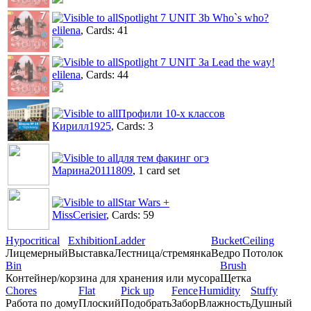
Spotlight 7 UNIT Зb Who`s who?
elilena
, Cards: 41
Spotlight 7 UNIT За Lead the way!
elilena
, Cards: 44
Профили 10-х классов
Кирилл1925
, Cards: 3
для тем факинг огэ
Марина20111809
, 1 card set
Star Wars +
MissCerisier
, Cards: 59
Hypocritical
Exhibition
Ladder
Bucket
Ceiling
Лицемерный
Выставка
Лестница/стремянка
Ведро
Потолок
Bin
Brush
Контейнер/корзина для хранения или мусора
Щетка
Chores
Flat
Pick up
Fence
Humidity
Stuffy
Работа по дому
Плоский
Подобрать
Забор
Влажность
Душный