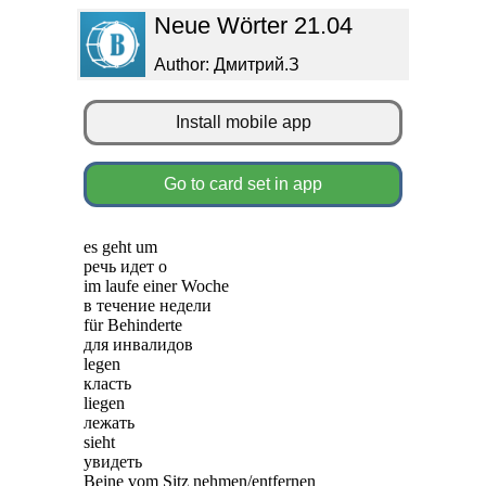
Neue Wörter 21.04
Author: Дмитрий.З
Install mobile app
Go to card set in app
es geht um
речь идет о
im laufe einer Woche
в течение недели
für Behinderte
для инвалидов
legen
класть
liegen
лежать
sieht
увидеть
Beine vom Sitz nehmen/entfernen