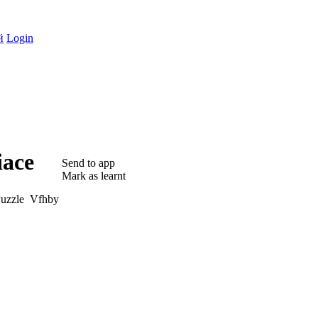
й
Login
iace
Send to app
Mark as learnt
Vfhby