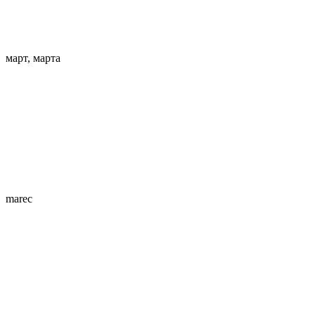
март, марта
marес