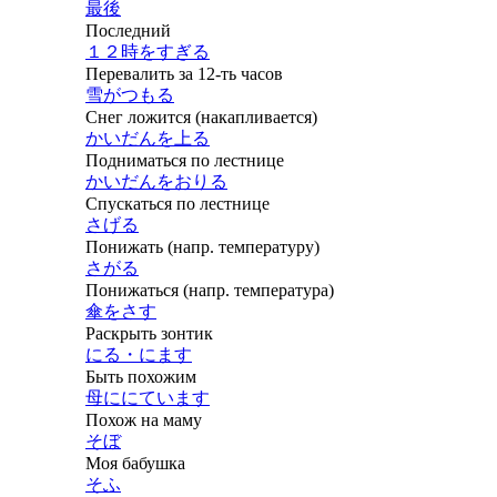
最後
Последний
１２時をすぎる
Перевалить за 12-ть часов
雪がつもる
Снег ложится (накапливается)
かいだんを上る
Подниматься по лестнице
かいだんをおりる
Спускаться по лестнице
さげる
Понижать (напр. температуру)
さがる
Понижаться (напр. температура)
傘をさす
Раскрыть зонтик
にる・にます
Быть похожим
母ににています
Похож на маму
そぼ
Моя бабушка
そふ