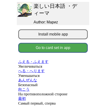
楽しい日本語 ・デ
ィーマ
Author: Мариz
Install mobile app
Go to card set in app
ふえる・ふえます
Увеличиваться
へる・へります
Уменьшаться
あんぜんな
Безопасный
向こう
На противоположной стороне
最初
Самый первый, сперва