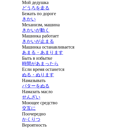
Мой дедушка
どうろを走る
Бежать по дороге
きかい
Механизм, машина
きかいが動く
Машинка работает
きかいが止まる
Машинка останавливается
あまる・あまります
Быть в избытке
時間があまったら
Если время останется
ぬる・ぬります
Намазывать
バターをぬる
Намазать масло
せんざい
Моющее средство
交互に
Поочередно
かくりつ
Вероятность