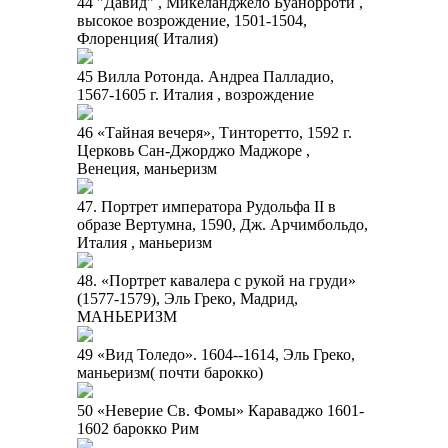
44 "Давид" , Микеланджело Буанорроти ,
высокое возрождение, 1501-1504,
Флоренция( Италия)
45 Вилла Ротонда. Андреа Палладио,
1567-1605 г. Италия , возрождение
46 «Тайная вечеря», Тинторетто, 1592 г.
Церковь Сан-Джорджо Маджоре ,
Венеция, маньеризм
47. Портрет императора Рудольфа II в
образе Вертумна, 1590, Дж. Арчимбольдо,
Италия , маньеризм
48. «Портрет кавалера с рукой на груди»
(1577-1579), Эль Греко, Мадрид,
МАНЬЕРИЗМ
49 «Вид Толедо». 1604--1614, Эль Греко,
маньеризм( почти барокко)
50 «Неверие Св. Фомы» Караваджо 1601-
1602 барокко Рим