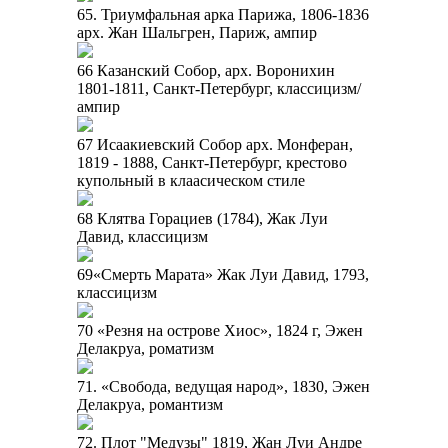
65. Триумфальная арка Парижа, 1806-1836
арх. Жан Шальгрен, Париж, ампир
66 Казанский Собор, арх. Воронихин
1801-1811, Санкт-Петербург, классицизм/
ампир
67 Исаакиевский Собор арх. Монферан,
1819 - 1888, Санкт-Петербург, крестово
купольный в клаасическом стиле
68 Клятва Горациев (1784), Жак Луи
Давид, классицизм
69«Смерть Марата» Жак Луи Давид, 1793,
классицизм
70 «Резня на острове Хиос», 1824 г, Эжен
Делакруа, роматизм
71. «Свобода, ведущая народ», 1830, Эжен
Делакруа, романтизм
72. Плот "Медузы" 1819, Жан Луи Андре