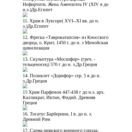
Нефиртити. Жена Аменхотеа IV (XIV в до
н.э.)Др.Египет
11. Храм в Луксоре( XVI--XI вв. до н.
э.)Др.Египет
12. Фреска «Таврокатапсия» из Кносского
дворца, о. Крит, 1450 г. до н. э Минойская
цивилизация
13. Скульптура «Мосхофор» (греч. -
тельценосец) 570 г до н. э.Др.Греция
14. Поликлет «Дорифор» сер. 5 в до н.
э.Др.Греция
15 Храм Парфенон 447-438 г до н.э. арх.
Калликрат, Иктин, Фидий. Древняя
Греция
16. Тогатус Барберини, I в. до н. э.
Древний Рим
17. Схема римского военного города-