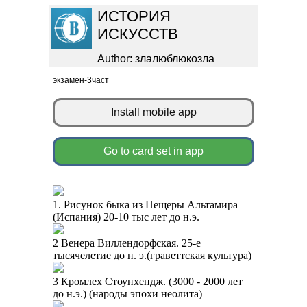
ИСТОРИЯ
ИСКУССТВ
Author: злалюблюкозла
экзамен-3част
Install mobile app
Go to card set in app
1. Рисунок быка из Пещеры Альтамира
(Испания) 20-10 тыс лет до н.э.
2 Венера Виллендорфская. 25-е
тысячелетие до н. э.(граветтская культура)
3 Кромлех Стоунхендж. (3000 - 2000 лет
до н.э.) (народы эпохи неолита)