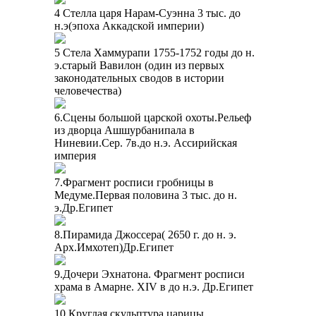
4 Стелла царя Нарам-Суэнна 3 тыс. до
н.э(эпоха Аккадской империи)
5 Стела Хаммурапи 1755-1752 годы до н.
э.старый Вавилон (один из первых
законодательных сводов в истории
человечества)
6.Сцены большой царской охоты.Рельеф
из дворца Ашшурбанипала в
Ниневии.Сер. 7в.до н.э. Ассирийская
империя
7.Фрагмент росписи гробницы в
Медуме.Первая половина 3 тыс. до н.
э.Др.Египет
8.Пирамида Джоссера( 2650 г. до н. э.
Арх.Имхотеп)Др.Египет
9.Дочери Эхнатона. Фрагмент росписи
храма в Амарне. XIV в до н.э. Др.Египет
10.Круглая скульптура царицы