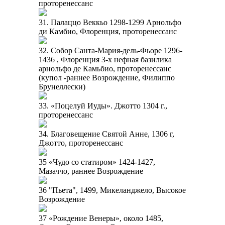
проторенессанс
31. Палаццо Веккьо 1298-1299 Арнольфо
ди Камбио, Флоренция, проторенессанс
32. Собор Санта-Мария-дель-Фьоре 1296-
1436 , Флоренция 3-х нефная базилика
арнольфо де Камьбио, проторенессанс
(купол -раннее Возрождение, Филиппо
Брунеллески)
33. «Поцелуй Иуды». Джотто 1304 г.,
проторенессанс
34. Благовещение Святой Анне, 1306 г,
Джотто, проторенессанс
35 «Чудо со статиром» 1424-1427,
Мазаччо, раннее Возрождение
36 "Пьета", 1499, Микеланджело, Высокое
Возрождение
37 «Рождение Венеры», около 1485,