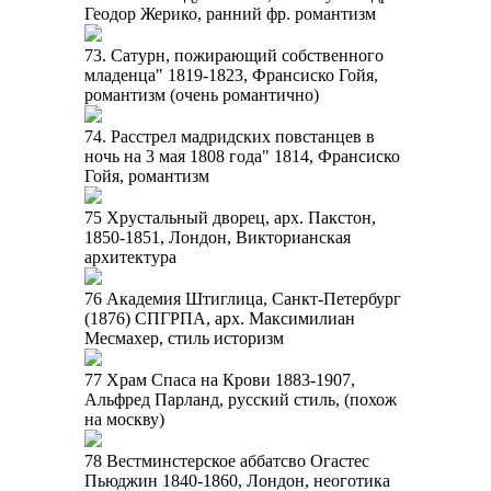
Геодор Жерико, ранний фр. романтизм
73. Сатурн, пожирающий собственного
младенца" 1819-1823, Франсиско Гойя,
романтизм (очень романтично)
74. Расстрел мадридских повстанцев в
ночь на 3 мая 1808 года" 1814, Франсиско
Гойя, романтизм
75 Хрустальный дворец, арх. Пакстон,
1850-1851, Лондон, Викторианская
архитектура
76 Академия Штиглица, Санкт-Петербург
(1876) СПГРПА, арх. Максимилиан
Месмахер, стиль историзм
77 Храм Спаса на Крови 1883-1907,
Альфред Парланд, русский стиль, (похож
на москву)
78 Вестминстерское аббатсво Огастес
Пьюджин 1840-1860, Лондон, неоготика