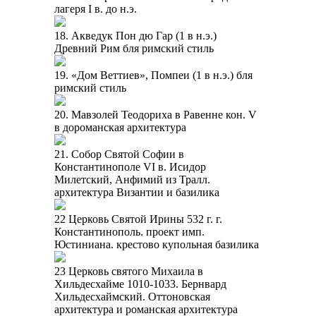
лагеря I в. до н.э.
18. Акведук Пон дю Гар (1 в н.э.)
Древний Рим бля римский стиль
19. «Дом Веттиев», Помпеи (1 в н.э.) бля
римский стиль
20. Мавзолей Теодориха в Равенне кон. V
в дороманская архитектура
21. Собор Святой Софии в
Константинополе VI в. Исидор
Милетский, Анфимий из Тралл.
архитектура Византии и базилика
22 Церковь Святой Ирины 532 г. г.
Константинополь. проект имп.
Юстиниана. крестово купольная базилика
23 Церковь святого Михаила в
Хильдесхайме 1010-1033. Бернвард
Хильдесхаймский. Оттоновская
архитектура и романская архитектура