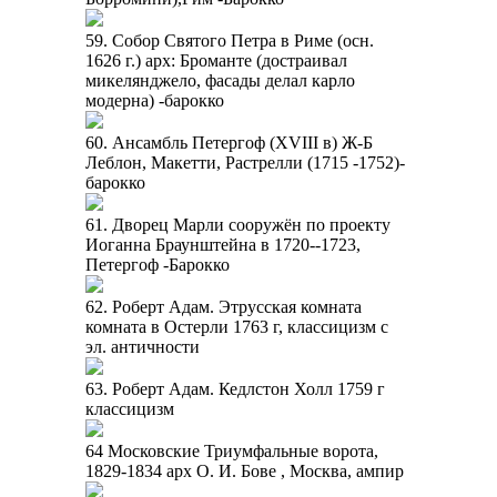
59. Собор Святого Петра в Риме (осн.
1626 г.) арх: Броманте (достраивал
микелянджело, фасады делал карло
модерна) -барокко
60. Ансамбль Петергоф (XVIII в) Ж-Б
Леблон, Макетти, Растрелли (1715 -1752)-
барокко
61. Дворец Марли сооружён по проекту
Иоганна Браунштейна в 1720--1723,
Петергоф -Барокко
62. Роберт Адам. Этрусская комната
комната в Остерли 1763 г, классицизм с
эл. античности
63. Роберт Адам. Кедлстон Холл 1759 г
классицизм
64 Московские Триумфальные ворота,
1829-1834 арх О. И. Бове , Москва, ампир