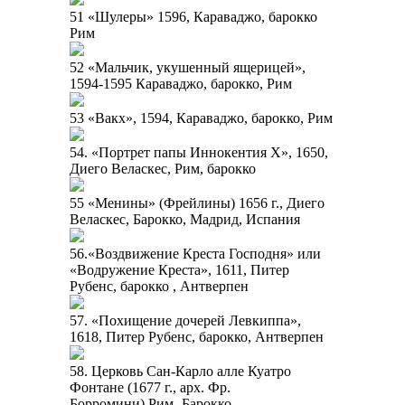
51 «Шулеры» 1596, Караваджо, барокко
Рим
52 «Мальчик, укушенный ящерицей»,
1594-1595 Караваджо, барокко, Рим
53 «Вакх», 1594, Караваджо, барокко, Рим
54. «Портрет папы Иннокентия X», 1650,
Диего Веласкес, Рим, барокко
55 «Менины» (Фрейлины) 1656 г., Диего
Веласкес, Барокко, Мадрид, Испания
56.«Воздвижение Креста Господня» или
«Водружение Креста», 1611, Питер
Рубенс, барокко , Антверпен
57. «Похищение дочерей Левкиппа»,
1618, Питер Рубенс, барокко, Антверпен
58. Церковь Сан-Карло алле Куатро
Фонтане (1677 г., арх. Фр.
Борромини),Рим -Барокко