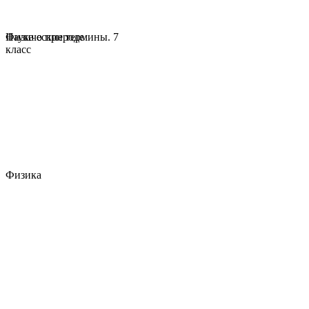
Физические термины. 7
Наука о природе
класс
Физика