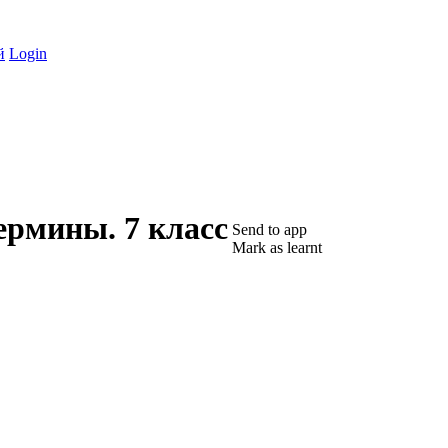
й
Login
ермины. 7 класс
Send to app
Mark as learnt