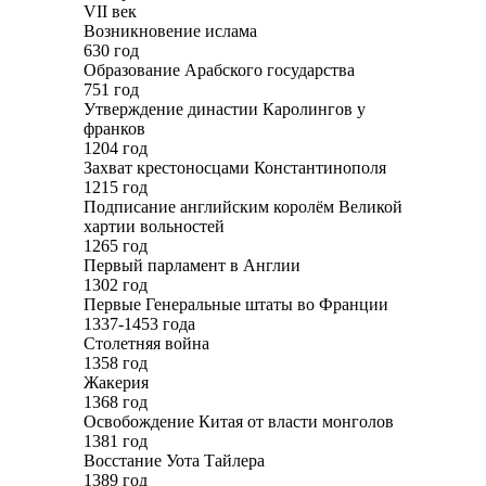
VII век
Возникновение ислама
630 год
Образование Арабского государства
751 год
Утверждение династии Каролингов у
франков
1204 год
Захват крестоносцами Константинополя
1215 год
Подписание английским королём Великой
хартии вольностей
1265 год
Первый парламент в Англии
1302 год
Первые Генеральные штаты во Франции
1337-1453 года
Столетняя война
1358 год
Жакерия
1368 год
Освобождение Китая от власти монголов
1381 год
Восстание Уота Тайлера
1389 год