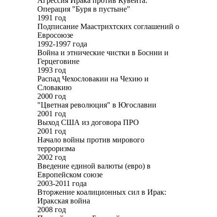
Агрессия Ирака против Кувейта.
Операция "Буря в пустыне"
1991 год
Подписание Маастрихтских соглашений о
Евросоюзе
1992-1997 года
Война и этнические чистки в Боснии и
Герцеговине
1993 год
Распад Чехословакии на Чехию и
Словакию
2000 год
"Цветная революция" в Югославии
2001 год
Выход США из договора ПРО
2001 год
Начало войны против мирового
терроризма
2002 год
Введение единой валюты (евро) в
Европейском союзе
2003-2011 года
Вторжение коалиционных сил в Ирак:
Иракская война
2008 год