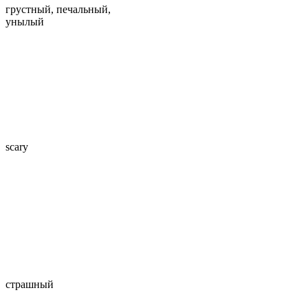
грустный, печальный,
унылый
scary
страшный