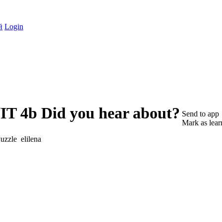
й
Login
NIT 4b Did you hear about?
Send to app
Mark as lear
elilena