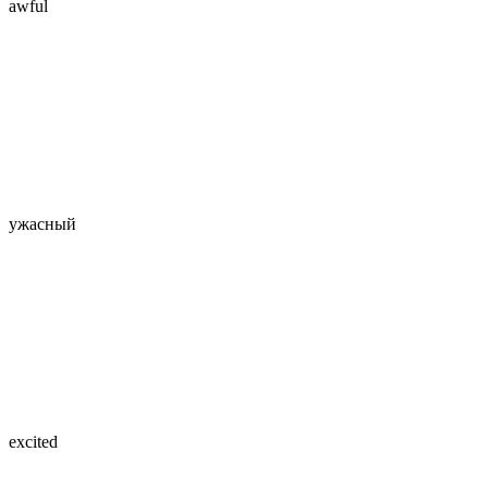
awful
ужасный
excited