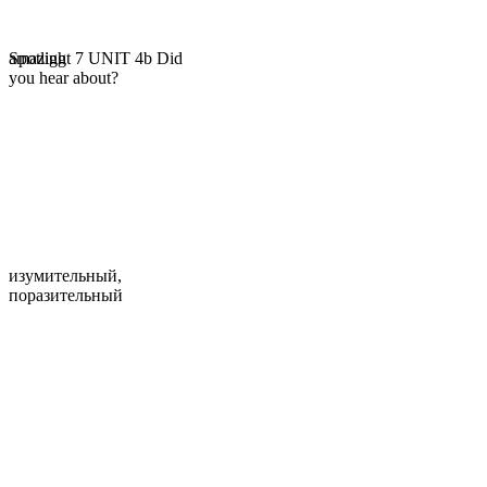
Spotlight 7 UNIT 4b Did
amazing
you hear about?
изумительный,
поразительный