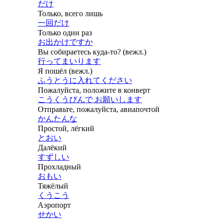
だけ
Только, всего лишь
一回だけ
Только один раз
お出かけですか
Вы собираетесь куда-то? (вежл.)
行ってまいります
Я пошёл (вежл.)
ふうとうに入れてください
Пожалуйста, положите в конверт
こうくうびんで お願いします
Отправьте, пожалуйста, авиапочтой
かんたんな
Простой, лёгкий
とおい
Далёкий
すずしい
Прохладный
おもい
Тяжёлый
くうこう
Аэропорт
せかい