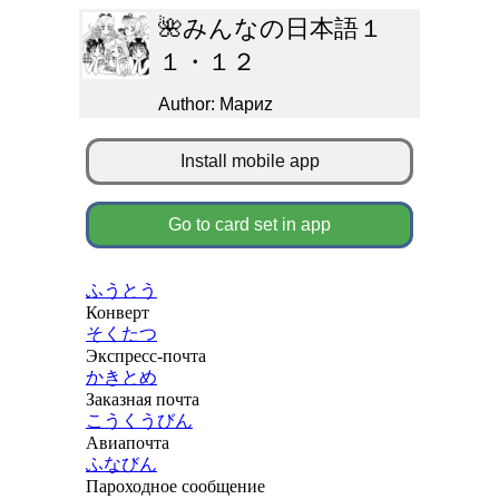
🌺みんなの日本語１
１・１２
Author: Мариz
Install mobile app
Go to card set in app
ふうとう
Конверт
そくたつ
Экспресс-почта
かきとめ
Заказная почта
こうくうびん
Авиапочта
ふなびん
Пароходное сообщение