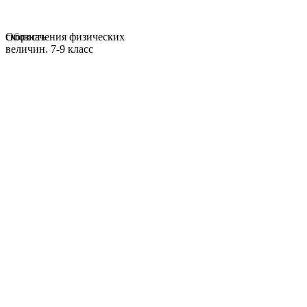
Обозначения физических
скорость
величин. 7-9 класс