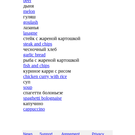
beer
дыня
melon
гуляш
goulash
лазанья
lasagne
стейк с жареной картошкой
steak and chips
чесночный хлеб
garlic bread
рыба с жареной картошкой
fish and chips
куриное карри с рисом
chicken curry with rice
суп
soup
спагетти болоньезе
spaghetti bolognaise
капучино
cappuccino
News
Support
Agreement
Privacy