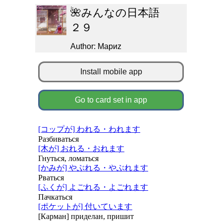
🌺みんなの日本語
２９
Author: Мариz
Install mobile app
Go to card set in app
[コップが] われる・われます
Разбиваться
[木が] おれる・おれます
Гнуться, ломаться
[かみが] やぶれる・やぶれます
Рваться
[ふくが] よごれる・よごれます
Пачкаться
[ポケットが] 付いています
[Карман] приделан, пришит