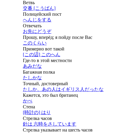
Ветвь
交番 [こうばん]
Полицейский пост
へんじをする
Отвечать
お先にどうぞ
Прошу, вперёд; я пойду после Вас
このくらい
Примерно вот такой
[この辺] このへん
Где-то в этой местности
あみだな
Багажная полка
たしかな
Точный, достоверный
たしか、あの人はイギリス人だったな
Кажется, это был британец
かべ
Стена
[時計の] はり
Стрелка часов
針は 六時をさしています
Стрелка указывает на шесть часов