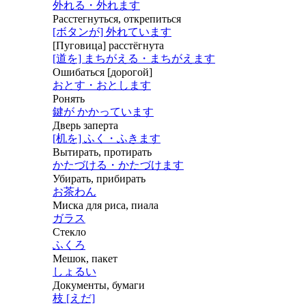
外れる・外れます
Расстегнуться, открепиться
[ボタンが] 外れています
[Пуговица] расстёгнута
[道を] まちがえる・まちがえます
Ошибаться [дорогой]
おとす・おとします
Ронять
鍵が かかっています
Дверь заперта
[机を] ふく・ふきます
Вытирать, протирать
かたづける・かたづけます
Убирать, прибирать
お茶わん
Миска для риса, пиала
ガラス
Стекло
ふくろ
Мешок, пакет
しょるい
Документы, бумаги
枝 [えだ]