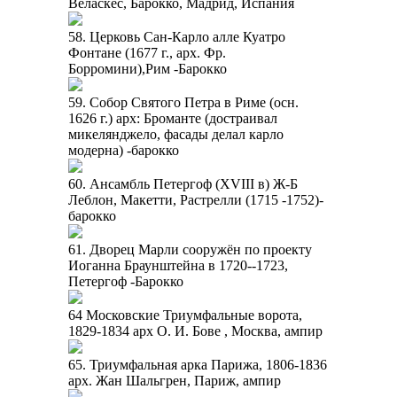
Веласкес, Барокко, Мадрид, Испания
58. Церковь Сан-Карло алле Куатро
Фонтане (1677 г., арх. Фр.
Борромини),Рим -Барокко
59. Собор Святого Петра в Риме (осн.
1626 г.) арх: Броманте (достраивал
микелянджело, фасады делал карло
модерна) -барокко
60. Ансамбль Петергоф (XVIII в) Ж-Б
Леблон, Макетти, Растрелли (1715 -1752)-
барокко
61. Дворец Марли сооружён по проекту
Иоганна Браунштейна в 1720--1723,
Петергоф -Барокко
64 Московские Триумфальные ворота,
1829-1834 арх О. И. Бове , Москва, ампир
65. Триумфальная арка Парижа, 1806-1836
арх. Жан Шальгрен, Париж, ампир