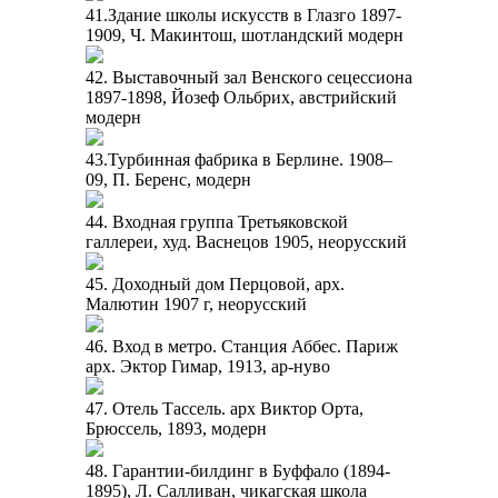
41.Здание школы искусств в Глазго 1897-
1909, Ч. Макинтош, шотландский модерн
42. Выставочный зал Венского сецессиона
1897-1898, Йозеф Ольбрих, австрийский
модерн
43.Турбинная фабрика в Берлине. 1908–
09, П. Беренс, модерн
44. Входная группа Третьяковской
галлереи, худ. Васнецов 1905, неорусский
45. Доходный дом Перцовой, арх.
Малютин 1907 г, неорусский
46. Вход в метро. Станция Аббес. Париж
арх. Эктор Гимар, 1913, ар-нуво
47. Отель Тассель. арх Виктор Орта,
Брюссель, 1893, модерн
48. Гарантии-билдинг в Буффало (1894-
1895), Л. Салливан, чикагская школа