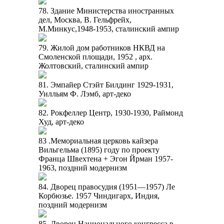
78. Здание Министерства иностранных
дел, Москва, В. Гельфрейх,
М.Минкус,1948-1953, сталинский ампир
79. Жилой дом работников НКВД на
Смоленской площади, 1952 , арх.
Жолтовский, сталинский ампир
81. Эмпайер Стэйт Билдинг 1929-1931,
Уилльям Ф. Лэмб, арт-деко
82. Рокфеллер Центр, 1930-1930, Раймонд
Худ, арт-деко
83 .Мемориальная церковь кайзера
Вильгельма (1895) году по проекту
Франца Швехтена + Эгон Йрман 1957-
1963, поздний модернизм
84. Дворец правосудия (1951—1957) Ле
Корбюзье. 1957 Чиндигарх, Индия,
поздний модернизм
85. Дворец Национального конгресса в