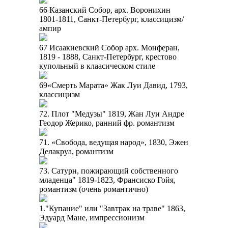
66 Казанский Собор, арх. Воронихин
1801-1811, Санкт-Петербург, классицизм/
ампир
67 Исаакиевский Собор арх. Монферан,
1819 - 1888, Санкт-Петербург, крестово
купольный в клаасическом стиле
69«Смерть Марата» Жак Луи Давид, 1793,
классицизм
72. Плот "Медузы" 1819, Жан Луи Андре
Геодор Жерико, ранний фр. романтизм
71. «Свобода, ведущая народ», 1830, Эжен
Делакруа, романтизм
73. Сатурн, пожирающий собственного
младенца" 1819-1823, Франсиско Гойя,
романтизм (очень романтично)
1."Купание" или "Завтрак на траве" 1863,
Эдуард Мане, импрессионизм