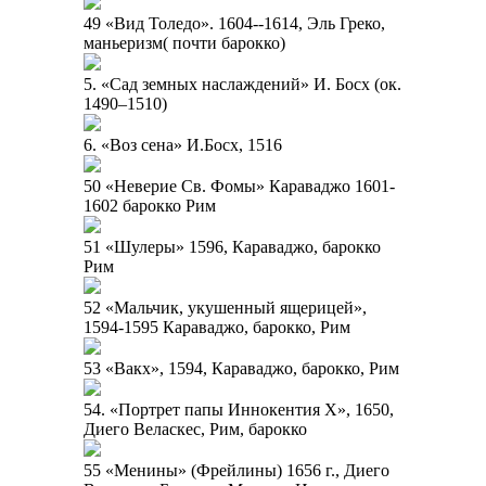
49 «Вид Толедо». 1604--1614, Эль Греко,
маньеризм( почти барокко)
5. «Сад земных наслаждений» И. Босх (ок.
1490–1510)
6. «Воз сена» И.Босх, 1516
50 «Неверие Св. Фомы» Караваджо 1601-
1602 барокко Рим
51 «Шулеры» 1596, Караваджо, барокко
Рим
52 «Мальчик, укушенный ящерицей»,
1594-1595 Караваджо, барокко, Рим
53 «Вакх», 1594, Караваджо, барокко, Рим
54. «Портрет папы Иннокентия X», 1650,
Диего Веласкес, Рим, барокко
55 «Менины» (Фрейлины) 1656 г., Диего