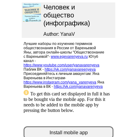
Человек и
общество
(инфографика)
Author: YanaV
Лучшие наборы по изучению терминов
обществознания в России от Вареньевой
Яны, автора онлайн-школы "Обществознание
с Вареньевой"-
www.egevarenyeva.ru
Ютуб
канал -
https://www.youtube.com/user/yanavarenyeva
Паблик ВК -
https://vk.com/yanavareenyeva
Присоединяйтесь к личным аккаунтам: Яна
Вареньева в Инстаграм-
https://www.instagram.com/yana_varenyeva
Яна
Вареньева в ВК -
https://vk.com/yanavarenyeva
To get this card set displayed in full it has
to be bought via the mobile app. For this it
needs to be added to the mobile app by
pressing the button below.
Install mobile app