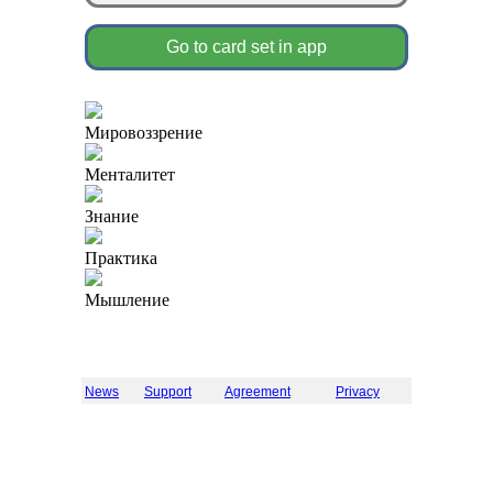
Go to card set in app
Мировоззрение
Менталитет
Знание
Практика
Мышление
News
Support
Agreement
Privacy