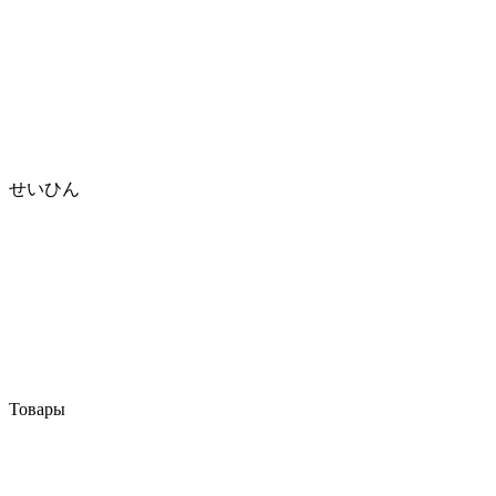
せいひん
Товары