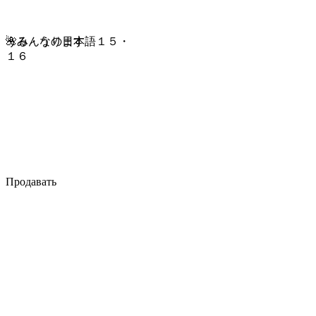
🌺みんなの日本語１５・
うる・うります
１６
Продавать