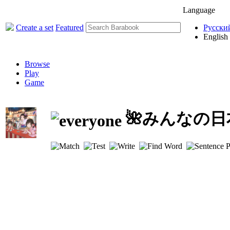
Language
Create a set
Featured
Русски
English
Browse
Play
Game
🌺みんなの