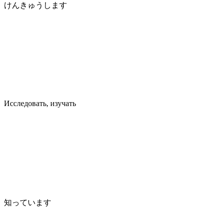
けんきゅうします
Исследовать, изучать
知っています