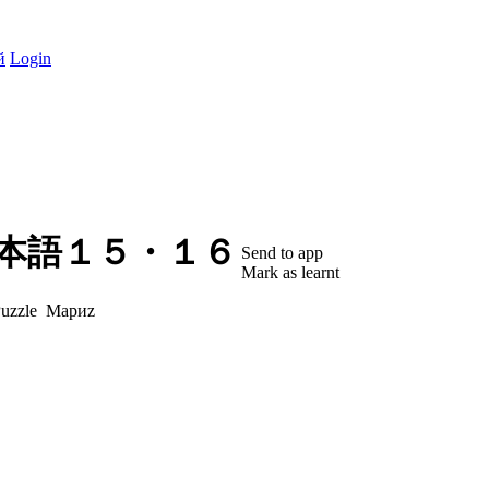
й
Login
日本語１５・１６
Send to app
Mark as learnt
Мариz