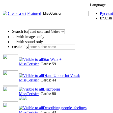
Language
Create a set
Featured
Русски
English
Search for
with images only
with sound only
created by
Star Wars +
MissCerisier
, Cards: 59
Diana Upper-Int Vocab
MissCerisier
, Cards: 44
Виктория
MissCerisier
, Cards: 80
Describing people+feelings
MissCerisier
, Cards: 43