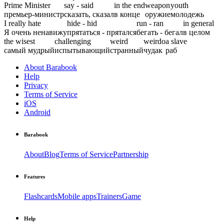
Prime Minister
say - said
in the end
weapon
youth
премьер-министр
сказать, сказал
в конце
оружие
молодежь
I really hate
hide - hid
run - ran
in general
Я очень ненавижу
прятаться - прятался
бегать - бегал
в целом
the wisest
challenging
weird
weirdo
a slave
самый мудрый
испытывающий
странный
чудак
раб
About Barabook
Help
Privacy
Terms of Service
iOS
Android
Barabook
About
Blog
Terms of Service
Partnership
Features
Flashcards
Mobile apps
Trainers
Game
Help