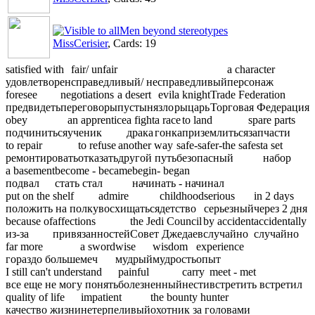
Men beyond stereotypes
MissCerisier
, Cards: 19
satisfied with
fair/ unfair
a character
удовлетворен
справедливый/ несправедливый
персонаж
foresee
negotiations
a desert
evil
a knight
Trade Federation
предвидеть
переговоры
пустыня
зло
рыцарь
Торговая Федерация
obey
an apprentice
a fight
a race
to land
spare parts
подчиниться
ученик
драка
гонка
приземлиться
запчасти
to repair
to refuse
another way
safe-safer-the safest
a set
ремонтировать
отказать
другой путь
безопасный
набор
a basement
become - became
begin- began
подвал
стать стал
начинать - начинал
put on the shelf
admire
childhood
serious
in 2 days
положить на полку
восхищаться
детство
серьезный
через 2 дня
because of
affections
the Jedi Council
by accident
accidentally
из-за
привязанностей
Совет Джедаев
случайно
случайно
far more
a sword
wise
wisdom
experience
гораздо больше
меч
мудрый
мудрость
опыт
I still can't understand
painful
carry
meet - met
все еще не могу понять
болезненный
нести
встретить встретил
quality of life
impatient
the bounty hunter
качество жизни
нетерпеливый
охотник за головами