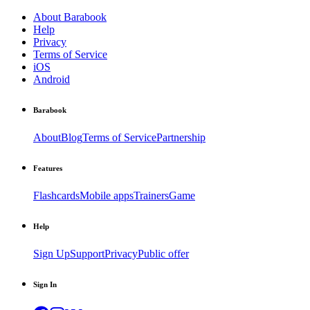
About Barabook
Help
Privacy
Terms of Service
iOS
Android
Barabook
About
Blog
Terms of Service
Partnership
Features
Flashcards
Mobile apps
Trainers
Game
Help
Sign Up
Support
Privacy
Public offer
Sign In