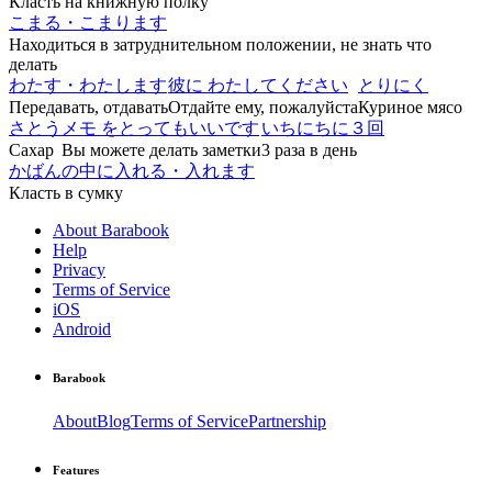
Класть на книжную полку
こまる・こまります
Находиться в затруднительном положении, не знать что
делать
わたす・わたします
彼に わたしてください
とりにく
Передавать, отдавать
Отдайте ему, пожалуйста
Куриное мясо
さとう
メモ をとってもいいです
いちにちに３回
Сахар
Вы можете делать заметки
3 раза в день
かばんの中に入れる・入れます
Класть в сумку
About Barabook
Help
Privacy
Terms of Service
iOS
Android
Barabook
About
Blog
Terms of Service
Partnership
Features