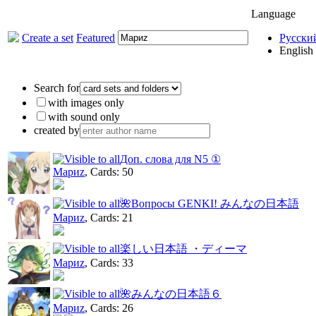
Language
Create a set
Featured
Русски
English
Search for
with images only
with sound only
created by
Доп. слова для N5 ①
Мариz
, Cards: 50
🌺Вопросы GENKI! みんなの日本語
Мариz
, Cards: 21
楽しい日本語 ・ディーマ
Мариz
, Cards: 33
🌺みんなの日本語６
Мариz
, Cards: 26