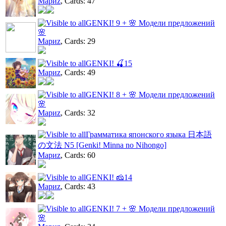
Мариz
, Cards: 47
GENKI! 9 + 🌸 Модели предложений
🌸
Мариz
, Cards: 29
GENKI! 🍒15
Мариz
, Cards: 49
GENKI! 8 + 🌸 Модели предложений
🌸
Мариz
, Cards: 32
Грамматика японского языка 日本語
の文法 N5 [Genki! Minna no Nihongo]
Мариz
, Cards: 60
GENKI! 🧀14
Мариz
, Cards: 43
GENKI! 7 + 🌸 Модели предложений
🌸