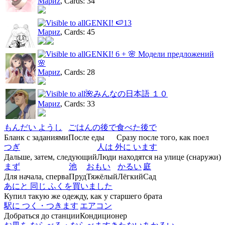
Мариz
, Cards: 34
GENKI! 🍉13
Мариz
, Cards: 45
GENKI! 6 + 🌸 Модели предложений
🌸
Мариz
, Cards: 28
🌺みんなの日本語 １０
Мариz
, Cards: 33
もんだい ようし
ごはんの後で
食べた後で
Бланк с заданиями
После еды
Сразу после того, как поел
つぎ
人は 外に います
Дальше, затем, следующий
Люди находятся на улице (снаружи)
まず
池
おもい
かるい
庭
Для начала, сперва
Пруд
Тяжёлый
Лёгкий
Cад
あにと 同じ ふくを買いました
Купил такую же одежду, как у старшего брата
駅に つく・つきます
エアコン
Добраться до станции
Кондиционер