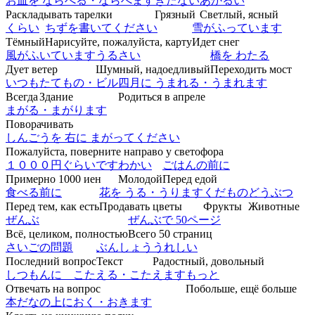
お皿を ならべる・ならべます
きたない
あかるい
Раскладывать тарелки
Грязный
Светлый, ясный
くらい
ちずを書いてください
雪がふっています
Тёмный
Нарисуйте, пожалуйста, карту
Идет снег
風がふいています
うるさい
橋を わたる
Дует ветер
Шумный, надоедливый
Переходить мост
いつも
たてもの・ビル
四月に うまれる・うまれます
Всегда
Здание
Родиться в апреле
まがる・まがります
Поворачивать
しんごうを 右に まがってください
Пожалуйста, поверните направо у светофора
１０００円ぐらいです
わかい
ごはんの前に
Примерно 1000 иен
Молодой
Перед едой
食べる前に
花を うる・うります
くだもの
どうぶつ
Перед тем, как есть
Продавать цветы
Фрукты
Животные
ぜんぶ
ぜんぶで 50ページ
Всё, целиком, полностью
Всего 50 страниц
さいごの問題
ぶんしょう
うれしい
Последний вопрос
Текст
Радостный, довольный
しつもんに こたえる・こたえます
もっと
Отвечать на вопрос
Побольше, ещё больше
本だなの上におく・おきます