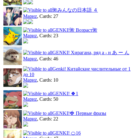
🌺みんなの日本語 ４
Мариz
, Cards: 27
GENKI!🌺 Возраст🌺
Мариz
, Cards: 23
GENKI! Хирагана, ряд а - н あ ー ん
Мариz
, Cards: 46
Genki! Китайские числительные от 1
до 10
Мариz
, Cards: 10
GENKI! 🍀1
Мариz
, Cards: 50
GENKI!🍓 Первые фразы
Мариz
, Cards: 22
GENKI! 🍊16