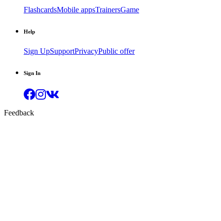
Flashcards
Mobile apps
Trainers
Game
Help
Sign Up
Support
Privacy
Public offer
Sign In
Feedback